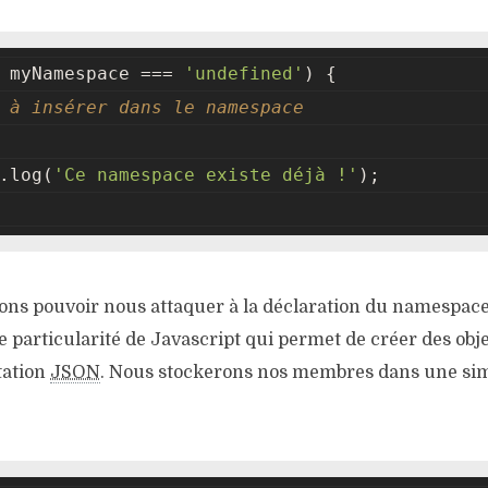
 myNamespace === 
'undefined'
) {
 à insérer dans le namespace
.log(
'Ce namespace existe déjà !'
);
llons pouvoir nous attaquer à la déclaration du namespace
ne particularité de Javascript qui permet de créer des objet
otation
JSON
. Nous stockerons nos membres dans une sim