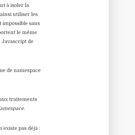
 à isoler la
insi utiliser les
t impossible sans
 portent le même
r Javascript de
tème de namespace
aux traitements
amespace
.
’existe pas déjà :