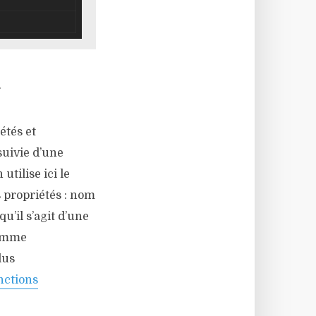
.
étés et
suivie d’une
utilise ici le
es propriétés : nom
qu’il s’agit d’une
nomme
lus
nctions