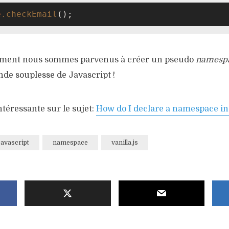
e
.checkEmail
();
plement nous sommes parvenus à créer un pseudo
namesp
nde souplesse de Javascript !
téressante sur le sujet:
How do I declare a namespace in
javascript
namespace
vanilla.js