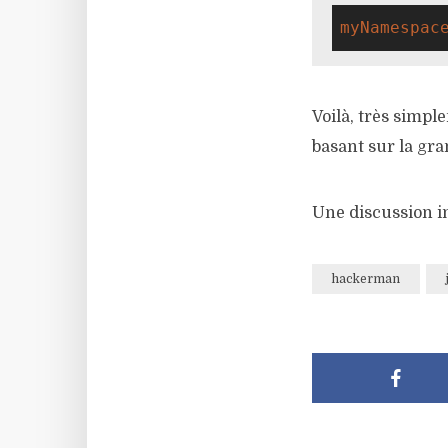
myNamespac
Voilà, très sim
basant sur la gra
Une discussion in
hackerman