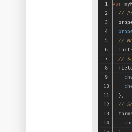
var
 my
// P
  pro
prop
// M
  init
// S
  fie
ch
ch
  },
// S
  for
ch
  }