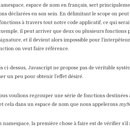
amespace, espace de nom en français, sert principalement
ons déclarées en son sein. En délimitant le scope on peut a
ctions à travers tout notre code applicatif, ce qui serai
xemple, il peut arriver que deux ou plusieurs fonctions
gnature, et il devient alors impossible pour l’interpêteu
onction on veut faire référence.
is ci-dessus, Javascript ne propose pas de véritable sys
ser un peu pour obtenir l’effet désiré.
us voulions regrouper une série de fonctions destinées 
 et cela dans un espace de nom que nous appelerons
myN
namespace, la première chose à faire est de vérifier s’il n