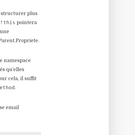
 structurer plus
this
 !
pointera
 une
arent.Propriete.
otre namespace
és qu’elles
 cela, il suffit
ethod
.
sse email