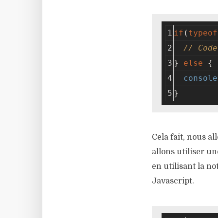
if
(
typeof
// Code
} 
else
 {
console
}
Cela fait, nous a
allons utiliser u
en utilisant la n
Javascript.