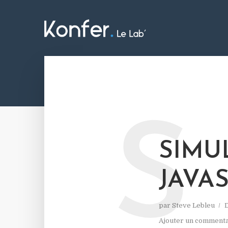
S
SIMU
JAVA
par
Steve Lebleu
Ajouter un commenta