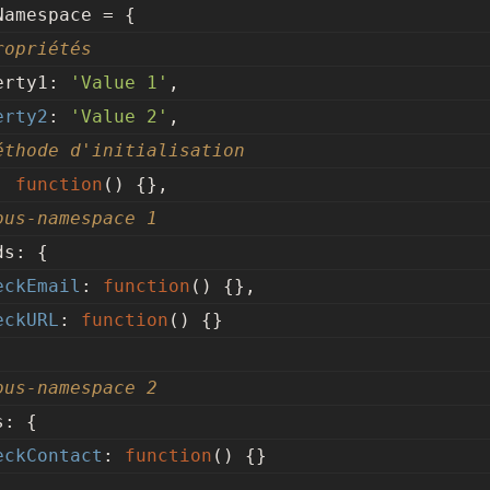
Namespace = {
ropriétés
perty1: 
'Value 1'
,
erty2
: 
'Value 2'
,
éthode d'initialisation
: 
function
(
) 
{},
ous-namespace 1
lds: {
eckEmail
: 
function
(
) 
{},
eckURL
: 
function
(
) 
{}
ous-namespace 2
ms: {
eckContact
: 
function
(
) 
{}