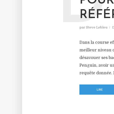
D
POUR
RÉFÉ
par
Steve Lebleu
Dans la course ef
meilleur niveau d
désavouer ses ba
Penguin, avoir u
requête donnée. L’
LIRE